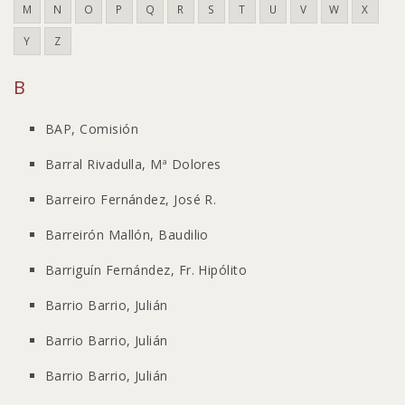
M
N
O
P
Q
R
S
T
U
V
W
X
Y
Z
B
BAP, Comisión
Barral Rivadulla, Mª Dolores
Barreiro Fernández, José R.
Barreirón Mallón, Baudilio
Barriguín Fernández, Fr. Hipólito
Barrio Barrio, Julián
Barrio Barrio, Julián
Barrio Barrio, Julián