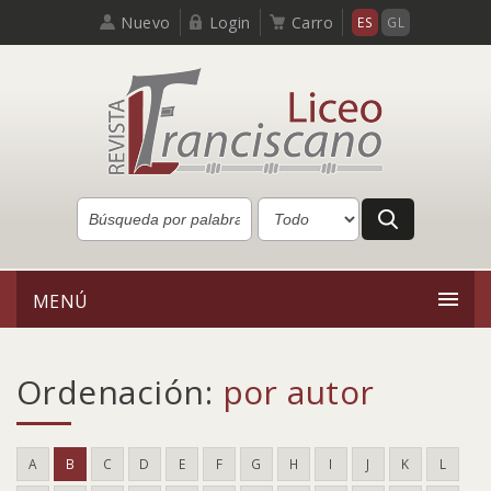
Nuevo
Login
Carro
ES
GL
MENÚ
Ordenación:
por autor
A
B
C
D
E
F
G
H
I
J
K
L