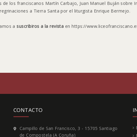
s de los franciscanos Martín Carbajo, Juan Manuel Buján sobre Inte
eregrinaciones a Tierra Santa por el liturgista Enrique Bermejo.
itamos a
suscribiros a la revista
en
https://www.liceofranciscano.e
CONTACTO
I
e
Campillo de San Francisco, 3 - 15705 Santiago
de Compostela (A Coruña)