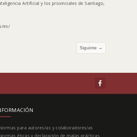
ligencia Artificial y los provinciales de Santiago,
s/es/
Siguinte →
NFORMACIÓN
Normas para autores/as y colaboradores/as
Normas éticas y declaración de malas prácticas