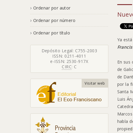
Ordenar por autor
Nuevo
Ordenar por número
Ordenar por título
Ya est
Franci
Depósito Legal: C755-2003
ISSN: 0211-4011
e-ISSN: 2530-917X
En sus 
CIRC
: C
de Gali
de Dant
Visitar web
por la f
Santa M
Luis Án
Catedra
Marcos 
habla d
propied